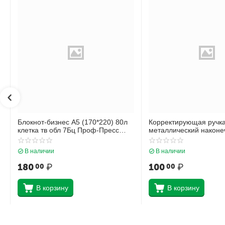
Блокнот-бизнес А5 (170*220) 80л
Корректирующая ручк
клетка тв обл 7Бц Проф-Пресс
металлический наконеч
Нежные листья глянц лам 80-4472
Krause Стандарт 5598
В наличии
В наличии
180
₽
100
₽
00
00
В корзину
В корзину