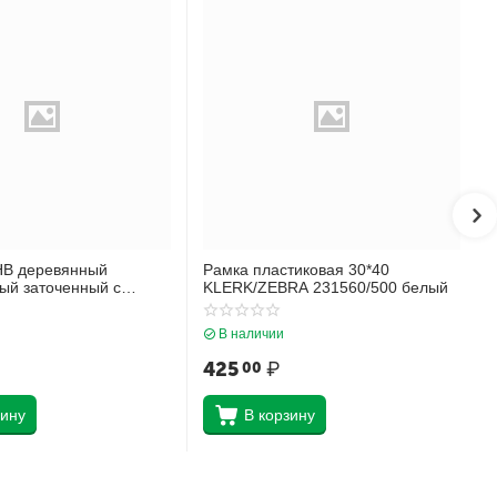
НВ деревянный
Рамка пластиковая 30*40
ый заточенный с
KLERK/ZEBRA 231560/500 белый
ich Krause Черный как
45605
В наличии
425
₽
00
зину
В корзину