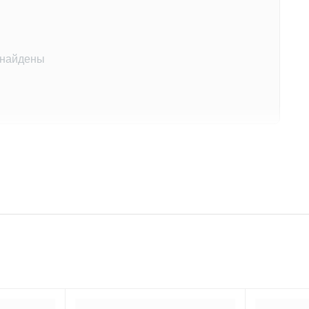
 найдены
на этот товар
другими покупателями
 отзыв