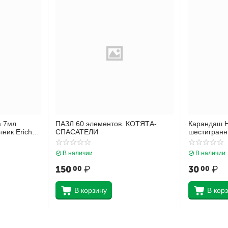
а 7мл
ПАЗЛ 60 элементов. КОТЯТА-
Карандаш 
ник Erich
СПАСАТЕЛИ
шестигранн
9
ластиком Er
смоль 101 
В наличии
В наличии
150
₽
30
₽
00
00
В корзину
В кор