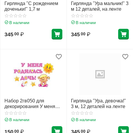
Гирлянда "С рождением
Гирлянда "Ура мальчик!" 3
доченьки!" 1,7 м
м 12 деталей, на ленте
В наличии
В наличии
345
₽
345
₽
00
00
Набор 2гв050 для
Гирлянда "Ура, девочка!"
декорирования У меня
3 м, 12 деталей на ленте
родилась дочь! 345*495
мм
В наличии
В наличии
150
₽
345
₽
00
00