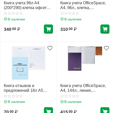
Книга учета 96л А4
Книга учета OfficeSpace,
(200*290) клетка офсет
А4, 96л., клетка,
твердая обложка
200*290мм, твердый
бумвинил KLERK
картон, блок офсетный
В наличии
В наличии
216396/1
Артикул: 153186 / CL-98-
315
340
₽
310
₽
00
00
Книга отзывов и
Книга учета OfficeSpace,
предложений 18л А5
А4, 144л., линия,
(145*205) офсет обложка
200*290мм, бумвинил,
мягкая
синий, блок офсетный
В наличии
В наличии
70
₽
415
₽
00
00