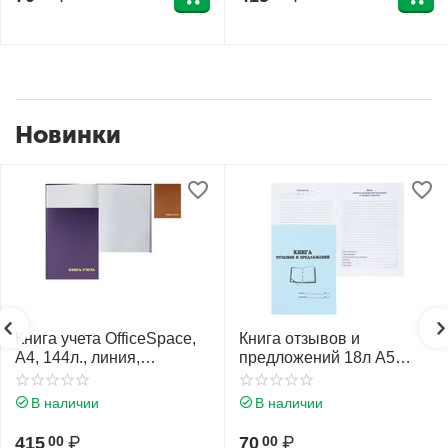
Новинки
Книга учета OfficeSpace,
Книга отзывов и
А4, 144л., линия,
предложений 18л А5
200*290мм, бумвинил,
(145*205) офсет обложка
синий, блок офсетный
мягкая
В наличии
В наличии
415
₽
70
₽
00
00