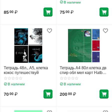
мелов. обложка
В наличии
85
₽
75
₽
00
00
Тетрадь 48л., А5, клетка
Тетрадь А4 80л клетка дв
кокос путешествуй
спир обл мел карт Hatber
Office Line выб лак твин-
лак 80Т4влВ1гр ассорти 3
В наличии
В наличии
вид
70
₽
200
₽
00
00