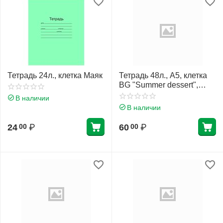
Тетрадь 24л., клетка Маяк
Тетрадь 48л., А5, клетка
BG "Summer dessert",
матовая ламинация
В наличии
В наличии
24
₽
60
₽
00
00