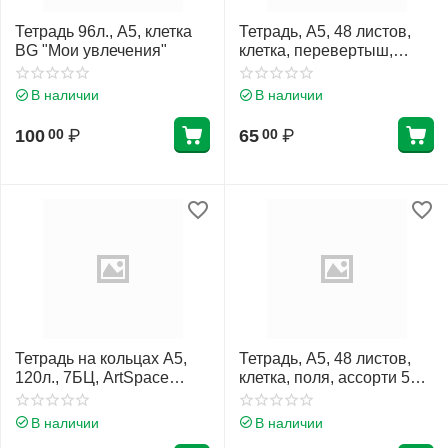
Тетрадь 96л., А5, клетка
Тетрадь, А5, 48 листов,
BG "Мои увлечения"
клетка, перевертыш,
поля, ассорти 5 видов,
Проф-Пресс,
В наличии
В наличии
Классическая
архитектура, Т48-5334
100
₽
65
₽
00
00
Тетрадь на кольцах А5,
Тетрадь, А5, 48 листов,
120л., 7БЦ, ArtSpace
клетка, поля, ассорти 5
"Путешествия. Travel is
видов, Hatber, Bubbler
life", глянцевая
book, 48Т5мтВ1
В наличии
В наличии
ламинация 321620