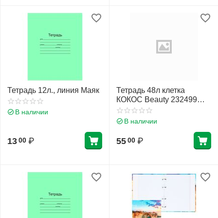
Тетрадь 12л., линия Маяк
Тетрадь 48л клетка
КОКОС Beauty 232499
ассорти 4 вида
В наличии
В наличии
13
₽
55
₽
00
00