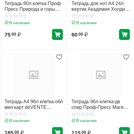
Тетрадь 80л клетка Проф-
Тетрадь для нот А4 24л
Пресс Природа и горы
вертик Академия Холдинг
80-8422 ассорти 4 вида
Аниме
В наличии
В наличии
75
₽
60
₽
00
00
Тетрадь А4 96л клетка обл
Тетрадь 96л клетка дв
мел карт deVENTE
спир Проф-Пресс Магия
Tropicana 2058402
гор Т96-3600 ассорти 2
вида
В наличии
В наличии
185
₽
115
₽
00
00