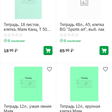
Тетрадь, 18 листов,
Тетрадь 48л., А5, клетка
клетка, Маяк Канц, Т 5018
BG "Sports art", выб. лак
Т2 ЗЕЛ 5Г
В наличии
В наличии
18
₽
65
₽
00
00
Тетрадь 12л., узкая линия
Тетрадь 12л., крупная
Маяк
клетка Маяк