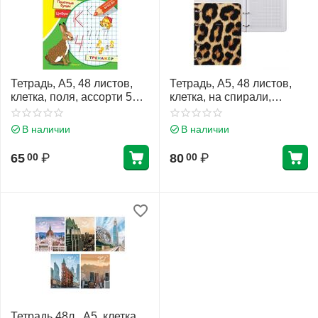
Тетрадь, А5, 48 листов,
Тетрадь, А5, 48 листов,
клетка, поля, ассорти 5
клетка, на спирали,
видов, Hatber, Королева
ассорти 4 вида,
гламура, 48Т5лофлВ1
Питерские ассоциации,
В наличии
В наличии
Полином, 3460-48
65
₽
80
₽
00
00
Тетрадь 48л., А5, клетка