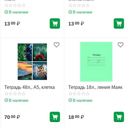
В наличии
В наличии
13
₽
13
₽
00
00
Тетрадь 48л., А5, клетка
Тетрадь 18л., линия Маяк
В наличии
В наличии
70
₽
18
₽
00
00