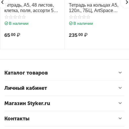
Тетрадь, А5, 48 листов,
Тетрадь на кольцах А5,
клетка, поля, ассорти 5
120л., 7БЦ, ArtSpace
видов, Hatber, Bubbler
"Путешествия. Travel is
book, 48Т5мтВ1
life", глянцевая
В наличии
В наличии
ламинация 321620
65
₽
235
₽
00
00
Каталог товаров
Личный кабинет
Магазин Styker.ru
Контакты