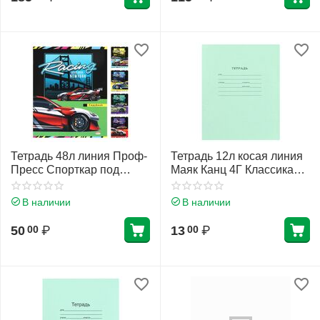
Тетрадь 48л линия Проф-
Тетрадь 12л косая линия
Пресс Спорткар под
Маяк Канц 4Г Классика
мостом 48-9015 ассорти 5
Зелёная Т 5012 Т2 ЗЕЛ
видов
4Г
В наличии
В наличии
50
₽
13
₽
00
00