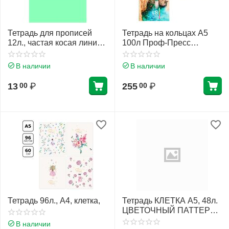
Тетрадь для прописей
Тетрадь на кольцах А5
12л., частая косая линия
100л Проф-Пресс
Маяк
Творение природы глянц
лам 100-2549
В наличии
В наличии
13
₽
255
₽
00
00
Тетрадь 96л., А4, клетка,
Тетрадь КЛЕТКА А5, 48л.
ЦВЕТОЧНЫЙ ПАТТЕРН -
14, цветная спираль, цвет.
В наличии