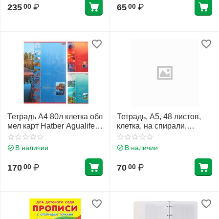
235
₽
65
₽
00
00
Тетрадь А4 80л клетка обл
Тетрадь, А5, 48 листов,
мел карт Hatber Agualife
клетка, на спирали,
выб лак 80Т4вмB3
Серебро, Hatber,
ассорти 3 вида
48Т5бвВ1гр
В наличии
В наличии
170
₽
70
₽
00
00