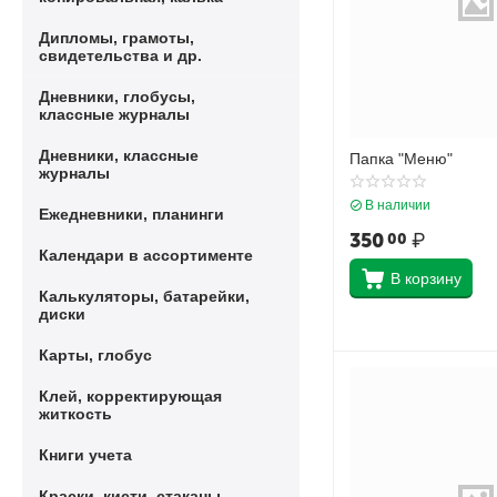
Дипломы, грамоты,
свидетельства и др.
Дневники, глобусы,
классные журналы
Дневники, классные
Папка "Меню"
журналы
В наличии
Ежедневники, планинги
350
₽
00
Календари в ассортименте
В корзину
Калькуляторы, батарейки,
диски
Карты, глобус
Клей, корректирующая
житкость
Книги учета
Краски, кисти, стаканы-