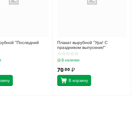
рубной "Последний
Плакат вырубной "Ура! С
праздником выпускник!"
и
В наличии
70
₽
00
рзину
В корзину