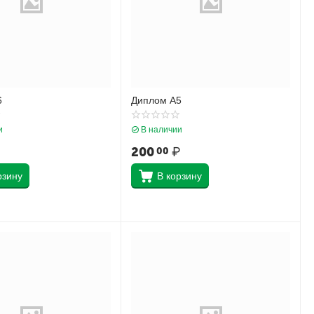
6
Диплом А5
и
В наличии
200
₽
00
рзину
В корзину