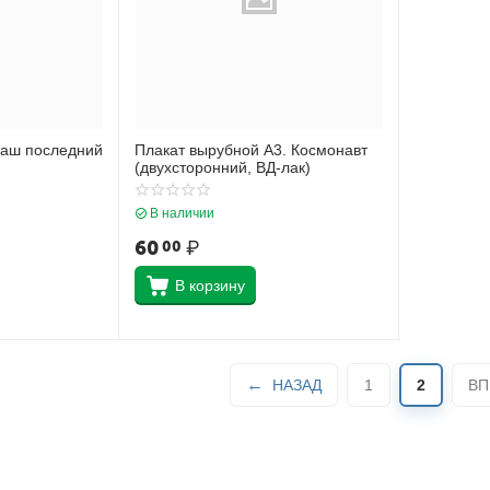
Наш последний
Плакат вырубной А3. Космонавт
(двухсторонний, ВД-лак)
В наличии
60
₽
00
В корзину
НАЗАД
1
2
ВП