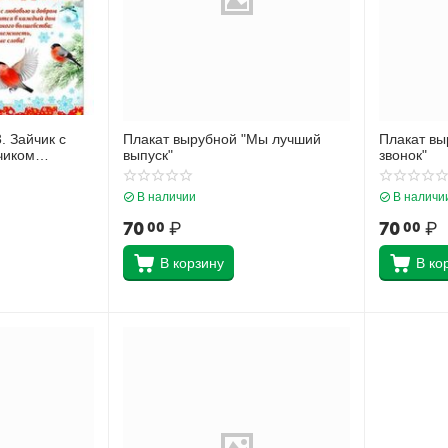
. Зайчик с
Плакат вырубной "Мы лучший
Плакат вы
чиком
выпуск"
звонок"
В наличии
В наличи
70
₽
70
₽
00
00
В корзину
В ко