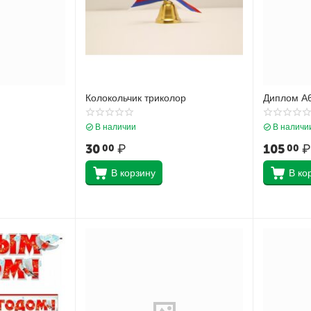
Колокольчик триколор
Диплом А
В наличии
В наличи
30
₽
105
₽
00
00
В корзину
В ко