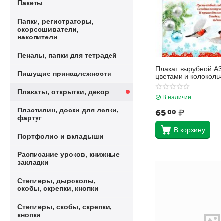
Пакеты
Папки, регистраторы,
скоросшиватели,
накопители
Пеналы, папки для тетрадей
Плакат вырубной А3
Пишущие принадлежности
цветами и колоколь
(двухсторонний)
Плакаты, открытки, декор
В наличии
Пластилин, доски для лепки,
65
₽
00
фартуг
В корзину
Портфолио и вкладыши
Расписание уроков, книжные
закладки
Степлеры, дыроколы,
скобы, скрепки, кнопки
Степлеры, скобы, скрепки,
кнопки