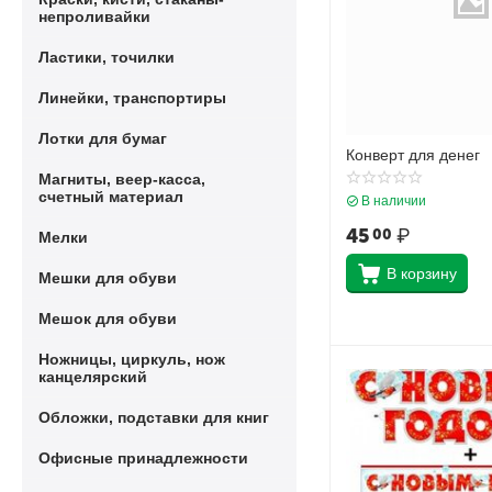
непроливайки
Ластики, точилки
Линейки, транспортиры
Лотки для бумаг
Конверт для денег
Магниты, веер-касса,
счетный материал
В наличии
45
₽
00
Мелки
В корзину
Мешки для обуви
Мешок для обуви
Ножницы, циркуль, нож
канцелярский
Обложки, подставки для книг
Офисные принадлежности