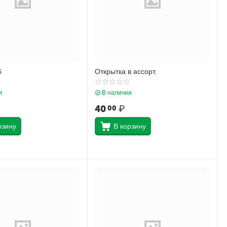
6
Открытка в ассорт.
и
В наличии
40
₽
00
рзину
В корзину