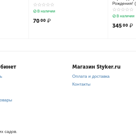
Рождения! (
В наличии
В наличии
70
₽
00
345
₽
00
абинет
Магазин Styker.ru
ь
Оплата и доставка
Контакты
товары
х садов.