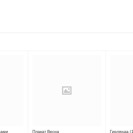
нами
Плакат Весна
Гирлянда (1