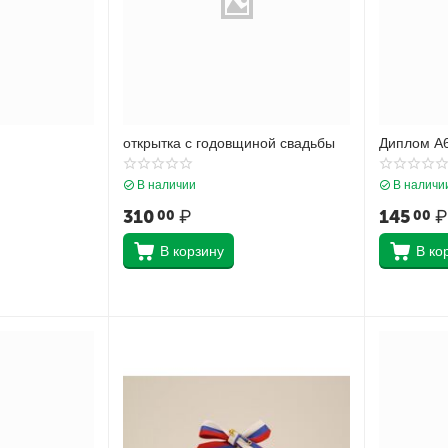
открытка с годовщиной свадьбы
Диплом А
В наличии
В наличи
310
₽
145
₽
00
00
В корзину
В ко