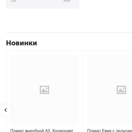
20
₽
385
₽
Новинки
Плакат вырубной А3. Космонавт
Плакат Ежик с тюльпа