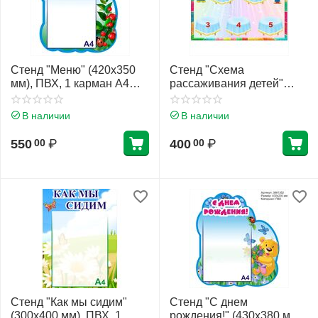
Стенд "Меню" (420х350
Стенд "Схема
мм), ПВХ, 1 карман А4
рассаживания детей"
(плоский)
(420х300 мм), ПВХ
В наличии
В наличии
550
₽
400
₽
00
00
Стенд "Как мы сидим"
Стенд "С днем
(300х400 мм), ПВХ, 1
рождения!" (430х380 мм),