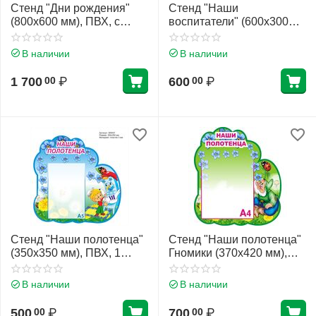
Стенд "Дни рождения"
Стенд "Наши
(800х600 мм), ПВХ, с
воспитатели" (600х300
карманами (плоские)
мм), ПВХ, 3 кармана А6
(плоский)
В наличии
В наличии
1 700
₽
600
₽
00
00
Стенд "Наши полотенца"
Стенд "Наши полотенца"
(350х350 мм), ПВХ, 1
Гномики (370х420 мм),
карман А5 (плоский)
ПВХ, 1 карман А4
(плоский)
В наличии
В наличии
500
₽
700
₽
00
00