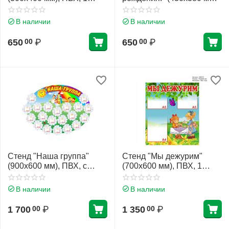
карман А4 (плоский)
ПВХ, 1 карман А4
(плоский)
В наличии
В наличии
650
₽
650
₽
00
00
Стенд "Наша группа"
Стенд "Мы дежурим"
(900х600 мм), ПВХ, с
(700х600 мм), ПВХ, 1
карманами (плоские)
карман А4 (плоский), 2
карман А5 (плоский)
В наличии
В наличии
1 700
₽
1 350
₽
00
00