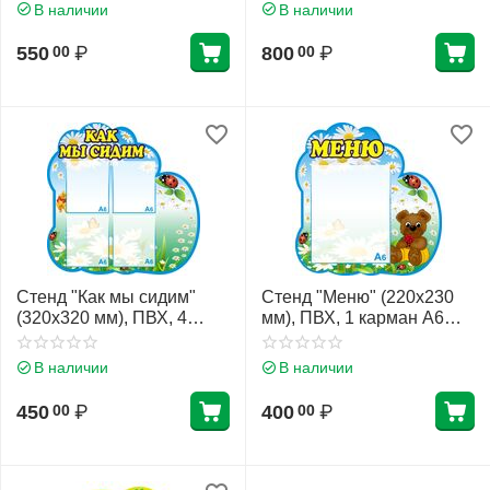
(плоский)
В наличии
В наличии
550
₽
800
₽
00
00
Стенд "Как мы сидим"
Стенд "Меню" (220х230
(320х320 мм), ПВХ, 4
мм), ПВХ, 1 карман А6
кармана А6 (плоский)
(плоский)
В наличии
В наличии
450
₽
400
₽
00
00