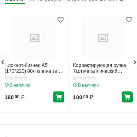
Блокнот-бизнес А5
Корректирующая ручка
(170*220) 80л клетка тв
7мл металлический
обл 7Бц Проф-Пресс
наконечник Erich Krause
Нежные листья глянц лам
Стандарт 55989
В наличии
В наличии
80-4472
180
₽
100
₽
00
00