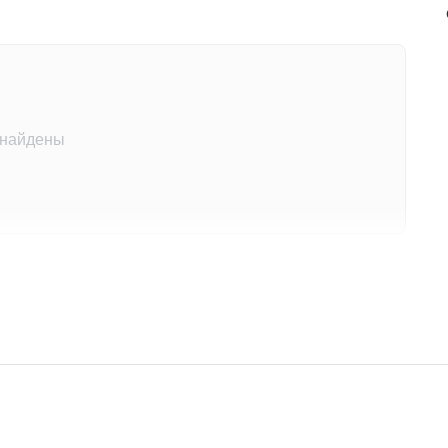
 найдены
на этот товар
другими покупателями
 отзыв