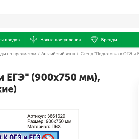
ты продаж
Новые поступления
Бренды
нды по предметам
/
Английский язык
/
Стенд "Подготовка к ОГЭ и 
 ЕГЭ" (900х750 мм),
кие)