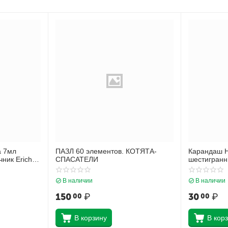
а 7мл
ПАЗЛ 60 элементов. КОТЯТА-
Карандаш 
ник Erich
СПАСАТЕЛИ
шестигранн
9
ластиком Er
смоль 101 
В наличии
В наличии
150
₽
30
₽
00
00
В корзину
В кор