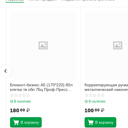
Блокнот-бизнес А5 (170*220) 80л
Корректирующая ручк
клетка тв обл 7Бц Проф-Пресс
металлический наконеч
Нежные листья глянц лам 80-4472
Krause Стандарт 5598
В наличии
В наличии
180
₽
100
₽
00
00
В корзину
В корзину