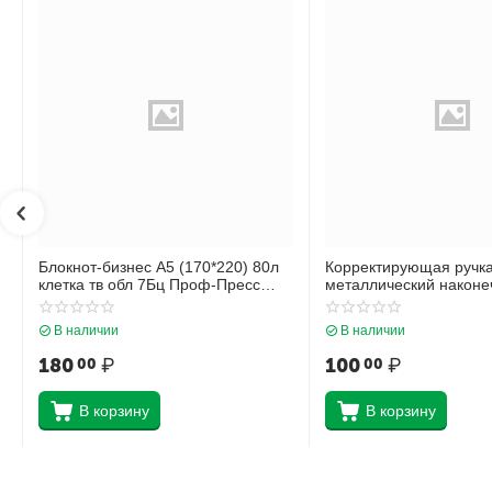
Блокнот-бизнес А5 (170*220) 80л
Корректирующая ручк
клетка тв обл 7Бц Проф-Пресс
металлический наконеч
Нежные листья глянц лам 80-4472
Krause Стандарт 5598
В наличии
В наличии
180
₽
100
₽
00
00
В корзину
В корзину