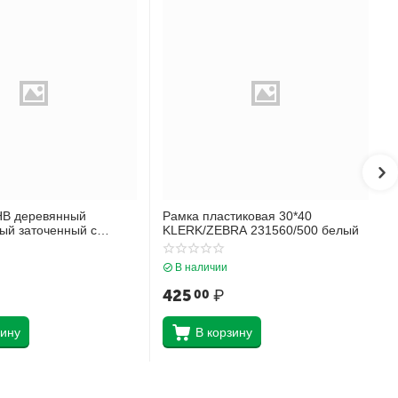
НВ деревянный
Рамка пластиковая 30*40
ый заточенный с
KLERK/ZEBRA 231560/500 белый
ich Krause Черный как
45605
В наличии
425
₽
00
зину
В корзину