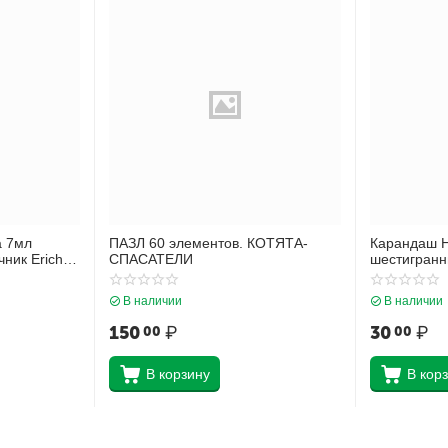
а 7мл
ПАЗЛ 60 элементов. КОТЯТА-
Карандаш 
ник Erich
СПАСАТЕЛИ
шестигранн
9
ластиком Er
смоль 101 
В наличии
В наличии
150
₽
30
₽
00
00
В корзину
В кор