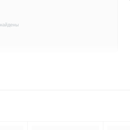
 найдены
на этот товар
другими покупателями
 отзыв