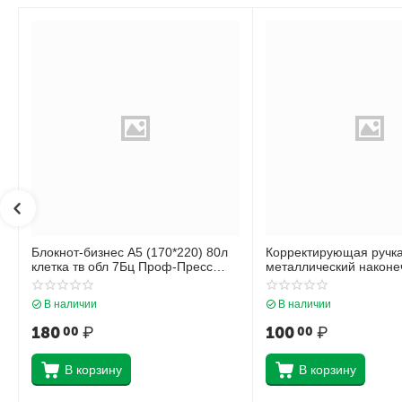
Блокнот-бизнес А5 (170*220) 80л
Корректирующая ручк
клетка тв обл 7Бц Проф-Пресс
металлический наконеч
Нежные листья глянц лам 80-4472
Krause Стандарт 5598
В наличии
В наличии
180
₽
100
₽
00
00
В корзину
В корзину