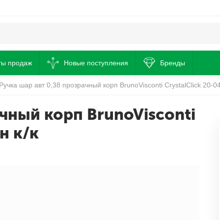
ты продаж
Новые поступления
Бренды
Ручка шар авт 0,38 прозрачный корп BrunoVisconti CrystalClick 20-04
ачный корп BrunoVisconti
н к/к