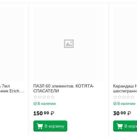
а 7мл
ПАЗЛ 60 элементов. КОТЯТА-
Карандаш 
ник Erich
СПАСАТЕЛИ
шестигранн
9
ластиком Er
смоль 101 
В наличии
В наличии
150
₽
30
₽
00
00
В корзину
В кор