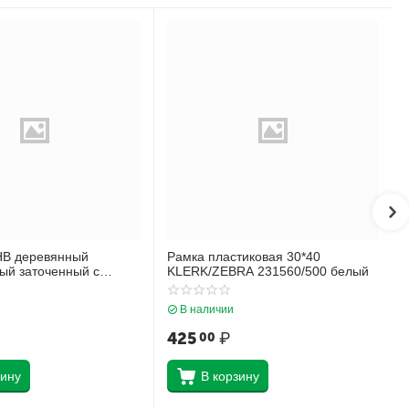
НВ деревянный
Рамка пластиковая 30*40
ый заточенный с
KLERK/ZEBRA 231560/500 белый
ich Krause Черный как
45605
В наличии
425
₽
00
зину
В корзину