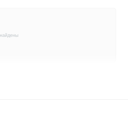
 найдены
на этот товар
другими покупателями
 отзыв