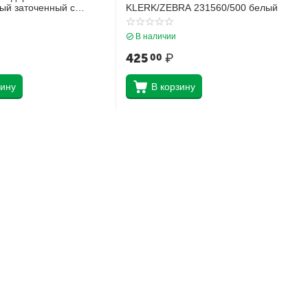
ый заточенный с
KLERK/ZEBRA 231560/500 белый
ich Krause Черный как
45605
В наличии
425
₽
00
зину
В корзину
Контакты
г. Новокубанск, ул. Советская, 90
+7(918)249-87-77