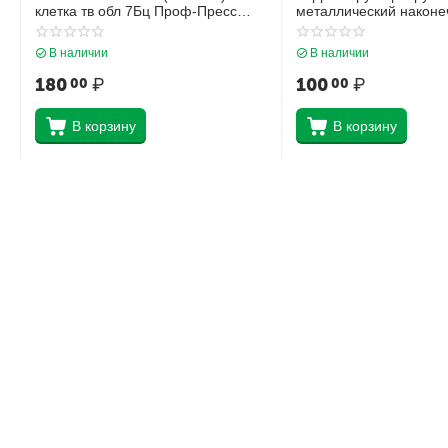
клетка тв обл 7Бц Проф-Пресс
металлический наконеч
Нежные листья глянц лам 80-4472
Krause Стандарт 5598
В наличии
В наличии
180
₽
100
₽
00
00
В корзину
В корзину
Каталог товаров
Личный к
Стенды, баннера, таблички
Учетная запис
Канцелярские товары
Заказы
Детские игрушки
Сообщения
Детская литература
Отложенные 
Товары к праздникам