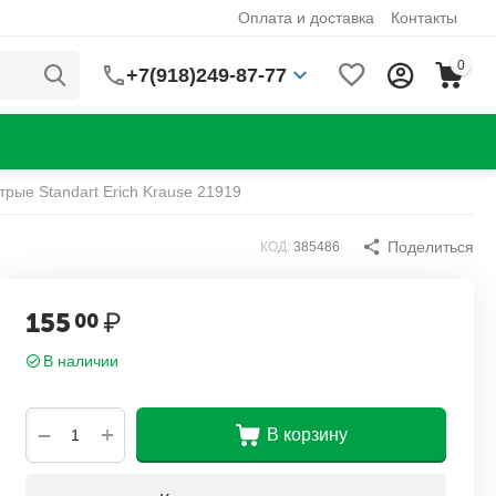
Оплата и доставка
Контакты
0
+7(918)249-87-77
рые Standart Erich Krause 21919
Поделиться
КОД:
385486
155
₽
00
В наличии
+
−
В корзину