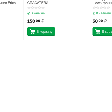
ник Erich
СПАСАТЕЛИ
шестигранн
9
ластиком Er
смоль 101 
В наличии
В наличии
150
₽
30
₽
00
00
В корзину
В кор
абинет
Магазин Styker.ru
ь
Оплата и доставка
Контакты
товары