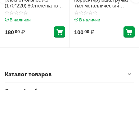
(170*220) 80л клетка тв
7мл металлический
обл 7Бц Проф-Пресс
наконечник Erich Krause
Нежные листья глянц лам
Стандарт 55989
В наличии
В наличии
80-4472
180
₽
100
₽
00
00
Каталог товаров
Личный кабинет
Магазин Styker.ru
Контакты