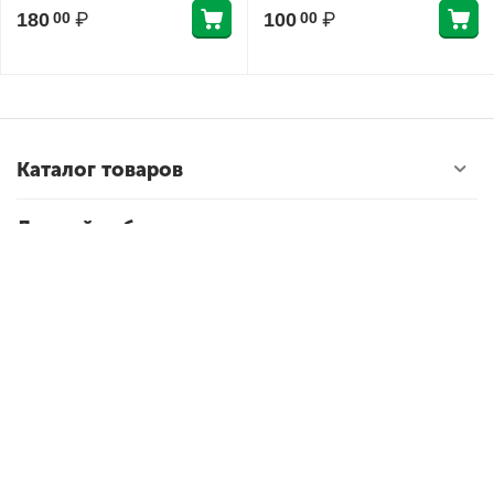
180
₽
100
₽
00
00
Каталог товаров
Личный кабинет
60.00
₽
В корзину
Магазин Styker.ru
Контакты
© 2023 «Стикер» — интернет-магазин стендов для
школ и детских садов.