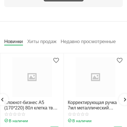
Новинки
Хиты продаж
Недавно просмотренные
Блокнот-бизнес А5
Корректирующая ручка
(170*220) 80л клетка тв
7мл металлический
обл 7Бц Проф-Пресс
наконечник Erich Krause
Нежные листья глянц лам
Стандарт 55989
В наличии
В наличии
80-4472