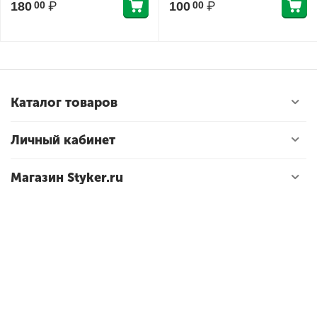
180
₽
100
₽
00
00
Каталог товаров
Личный кабинет
Магазин Styker.ru
Контакты
© 2023 «Стикер» — интернет-магазин стендов для
школ и детских садов.