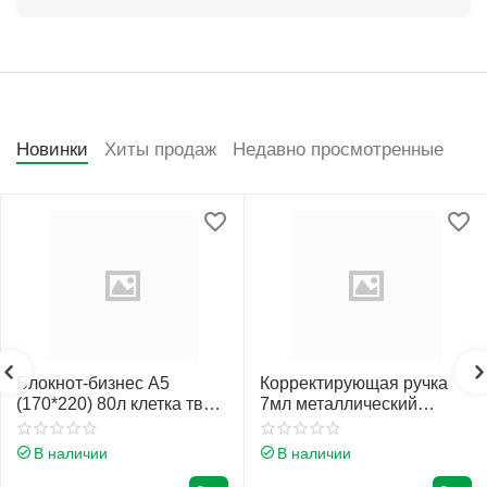
Новинки
Хиты продаж
Недавно просмотренные
Блокнот-бизнес А5
Корректирующая ручка
(170*220) 80л клетка тв
7мл металлический
обл 7Бц Проф-Пресс
наконечник Erich Krause
Нежные листья глянц лам
Стандарт 55989
В наличии
В наличии
80-4472