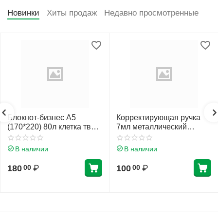
Новинки
Хиты продаж
Недавно просмотренные
Блокнот-бизнес А5
Корректирующая ручка
(170*220) 80л клетка тв
7мл металлический
обл 7Бц Проф-Пресс
наконечник Erich Krause
Нежные листья глянц лам
Стандарт 55989
В наличии
В наличии
80-4472
180
₽
100
₽
00
00