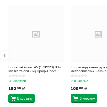
Блокнот-бизнес А5 (170*220) 80л
Корректирующая ручк
клетка тв обл 7Бц Проф-Пресс
металлический наконеч
Нежные листья глянц лам 80-4472
Krause Стандарт 5598
В наличии
В наличии
180
₽
100
₽
00
00
В корзину
В корзину