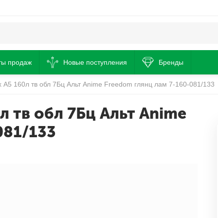
ты продаж
Новые поступления
Бренды
х А5 160л тв обл 7Бц Альт Anime Freedom глянц лам 7-160-081/133
л тв обл 7Бц Альт Anime
081/133