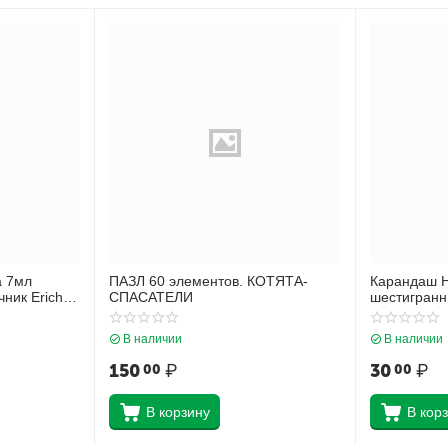
а 7мл
ПАЗЛ 60 элементов. КОТЯТА-
Карандаш 
ник Erich
СПАСАТЕЛИ
шестигранн
9
ластиком Er
смоль 101 
В наличии
В наличии
150
₽
30
₽
00
00
В корзину
В кор