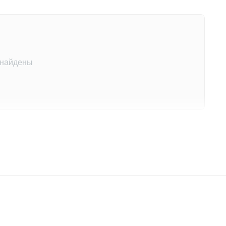
 найдены
на этот товар
другими покупателями
 отзыв