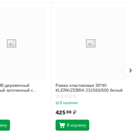
НВ деревянный
Рамка пластиковая 30*40
ый заточенный с
KLERK/ZEBRA 231560/500 белый
ich Krause Черный как
45605
В наличии
425
₽
00
зину
В корзину